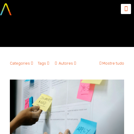
UX
Categories
Tags
Autores
Mostre tudo