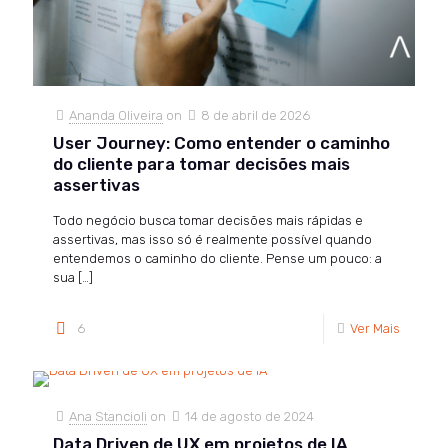
Ananda Oliveira
on
8 de abril de 2026
User Journey: Como entender o caminho
do cliente para tomar decisões mais
assertivas
Todo negócio busca tomar decisões mais rápidas e
assertivas, mas isso só é realmente possível quando
entendemos o caminho do cliente. Pense um pouco: a
sua
[…]
6
Ver Mais
Ana Stancioli
on
14 de agosto de 2024
Data Driven de UX em projetos de IA