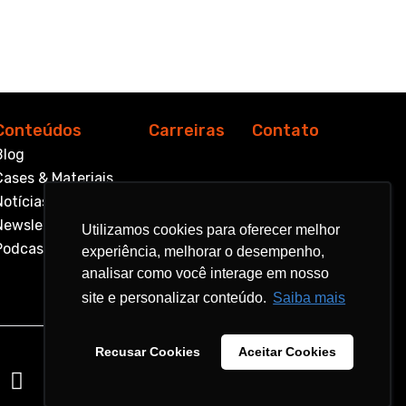
Conteúdos
Carreiras
Contato
Blog
Cases & Materiais
Notícias
Newsletter
Utilizamos cookies para oferecer melhor
Utilizamos cookies para oferecer melhor
Podcast
experiência, melhorar o desempenho,
experiência, melhorar o desempenho,
analisar como você interage em nosso
analisar como você interage em nosso
site e personalizar conteúdo.
site e personalizar conteúdo.
Saiba mais
Saiba mais
Recusar Cookies
Recusar Cookies
Aceitar Cookies
Aceitar Cookies