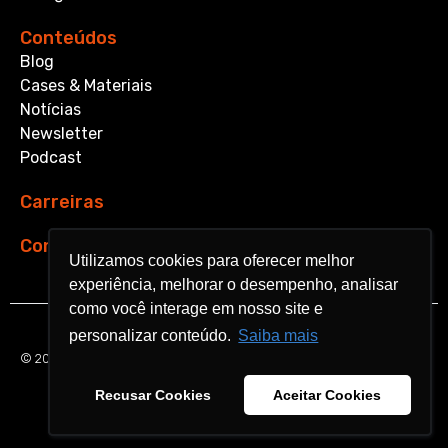
Conteúdos
Blog
Cases & Materiais
Notícias
Newsletter
Podcast
Carreiras
Contato
Utilizamos cookies para oferecer melhor
Utilizamos cookies para oferecer melhor
experiência, melhorar o desempenho, analisar
experiência, melhorar o desempenho, analisar
como você interage em nosso site e
como você interage em nosso site e
personalizar conteúdo.
personalizar conteúdo.
Saiba mais
Saiba mais
© 2026 Aquarela Analytics. All rights reserved.
Recusar Cookies
Recusar Cookies
Aceitar Cookies
Aceitar Cookies