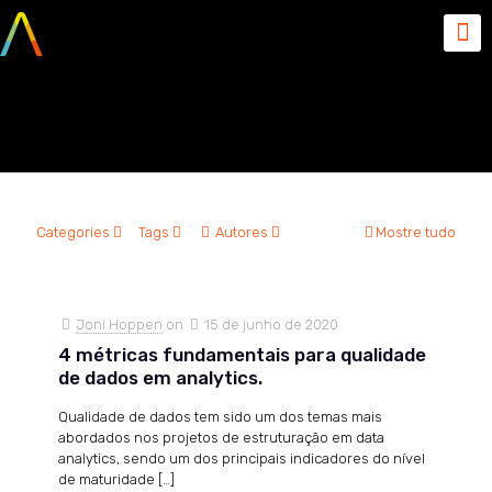
boas práticas
Categories
Tags
Autores
Mostre tudo
Joni Hoppen
on
15 de junho de 2020
4 métricas fundamentais para qualidade
de dados em analytics.
Qualidade de dados tem sido um dos temas mais
abordados nos projetos de estruturação em data
analytics, sendo um dos principais indicadores do nível
de maturidade
[…]