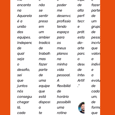
encanta
não
poder
de
fazer
na
se
me
alta
parte
Aquarela
sentir
desenvolver
performance,
de
é a
preso
profissionalmente
tecnologias
um
união
em
tendo
e
grupo
das
um
espaço
práticas
de
equipes.
ambiente
para
estado-
pessoas
Independente
tradicional
os
da-
incríveis,
de
de
meus
arte
que
qual
trabalho,
planos
para
valorizam
seja
mas
na
o
a
o
fazer
minha
desenvolvimento
individualidad
desafio,
parte
vida
de
e
sei
de
pessoal.
Inteligência
a
que
uma
A
Artificial
evolução
juntos
equipe
flexibilidade
.”
de
nós
que
de
cada
conseguiremos
está
horário
um,
Eurico Net
chegar
disposta
possibilita
de
Engenheiro
lá,
a
uma
forma
Desenvolvi
cada
te
rotina
que