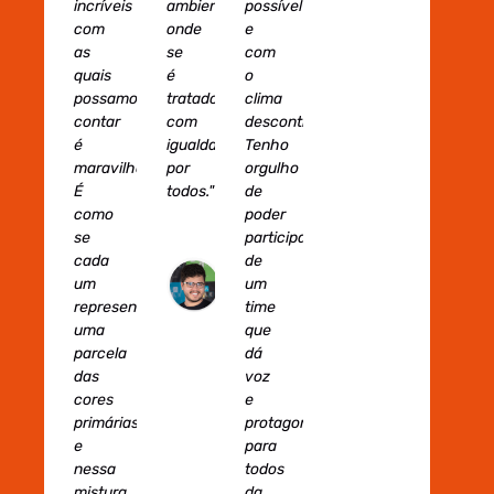
incríveis
ambiente
possível
com
onde
e
as
se
com
quais
é
o
possamos
tratado
clima
contar
com
descontraído.
é
igualdade
Tenho
maravilhoso.
por
orgulho
É
todos."
de
como
poder
se
participar
Marcelo
cada
de
Andrade
um
um
Front-
representasse
time
End
uma
que
parcela
dá
das
voz
cores
e
primárias
protagonismo
e
para
nessa
todos
mistura
da