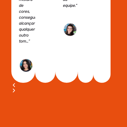
de
equipe."
cores,
conseguimos
Ana
alcançar
Stancioli
qualquer
Designer
outro
UX
tom…”
Marianna
Dias
Cientista
de Dados