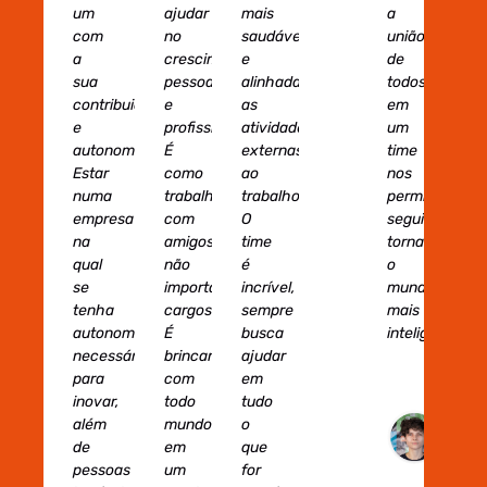
de Negócio
um
ajudar
mais
a
com
no
saudável
união
a
crescimento
e
de
sua
pessoal
alinhada
todos
contribuição
e
as
em
e
profissional.
atividades
um
autonomia.
É
externas
time
Estar
como
ao
nos
numa
trabalhar
trabalho.
permite
empresa
com
O
seguir
na
amigos,
time
tornando
qual
não
é
o
se
importando
incrível,
mundo
tenha
cargos.
sempre
mais
autonomia
É
busca
inteligente."
necessária
brincar
ajudar
para
com
em
Mic
inovar,
todo
tudo
Lo
além
mundo
o
Ana
de
em
que
de
pessoas
um
for
Mar