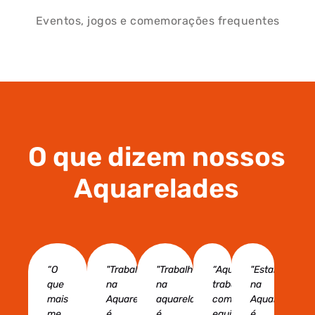
Eventos, jogos e comemorações frequentes
O que dizem nossos
Aquarelades
“O
"Trabalhar
"Trabalhar
“Aqui
"Estar
que
na
na
trabalhamos
na
mais
Aquarela
aquarela
com
Aquarela
me
é
é
equipes
é