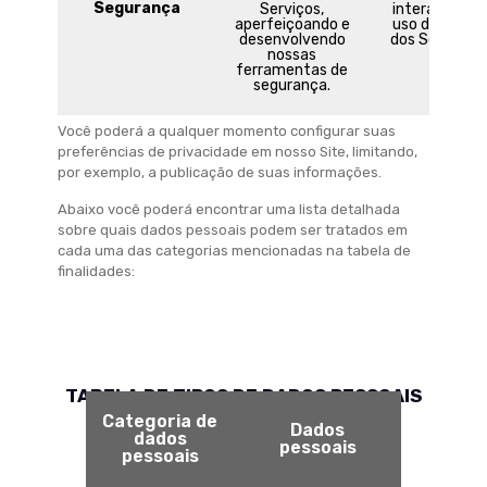
Segurança
Serviços,
interações e
aperfeiçoando e
uso do site e
desenvolvendo
dos Serviços.
nossas
ferramentas de
segurança.
Você poderá a qualquer momento configurar suas
preferências de privacidade em nosso Site, limitando,
por exemplo, a publicação de suas informações.
Abaixo você poderá encontrar uma lista detalhada
sobre quais dados pessoais podem ser tratados em
cada uma das categorias mencionadas na tabela de
finalidades:
TABELA DE TIPOS DE DADOS PESSOAIS
Categoria de
Dados
dados
pessoais
pessoais