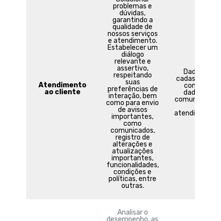
problemas e
dúvidas,
garantindo a
qualidade de
nossos serviços
e atendimento.
Estabelecer um
diálogo
relevante e
assertivo,
Dados de
respeitando
cadastro e de
suas
Atendimento
contato,
preferências de
ao cliente
dados de
interação, bem
comunicaçõe
como para envio
e
de avisos
atendimentos
importantes,
como
comunicados,
registro de
alterações e
atualizações
importantes,
funcionalidades,
condições e
políticas, entre
outras.
Analisar o
desempenho, as