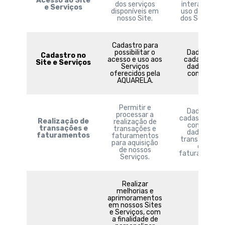
Acesso ao Site
dos serviços
interações e
e Serviços
disponíveis em
uso do Site e
nosso Site.
dos Serviços.
Cadastro para
possibilitar o
Dados de
Cadastro no
acesso e uso aos
cadastro e
Site e Serviços
Serviços
dados de
oferecidos pela
contato.
AQUARELA.
Permitir e
Dados de
processar a
cadastro e de
Realização de
realização de
contato,
transações e
transações e
dados de
faturamentos
faturamentos
transações e
para aquisição
de
de nossos
faturamento.
Serviços.
Realizar
melhorias e
aprimoramentos
em nossos Sites
e Serviços, com
a finalidade de