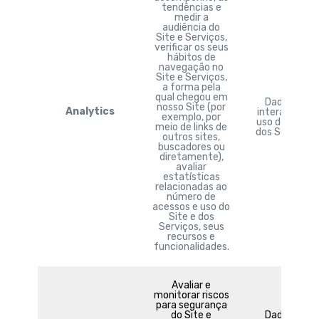
tendências e
medir a
audiência do
Site e Serviços,
verificar os seus
hábitos de
navegação no
Site e Serviços,
a forma pela
qual chegou em
Dados de
nosso Site (por
Analytics
interações e
exemplo, por
uso do Site e
meio de links de
dos Serviços.
outros sites,
buscadores ou
diretamente),
avaliar
estatísticas
relacionadas ao
número de
acessos e uso do
Site e dos
Serviços, seus
recursos e
funcionalidades.
Avaliar e
monitorar riscos
para segurança
do Site e
Dados de