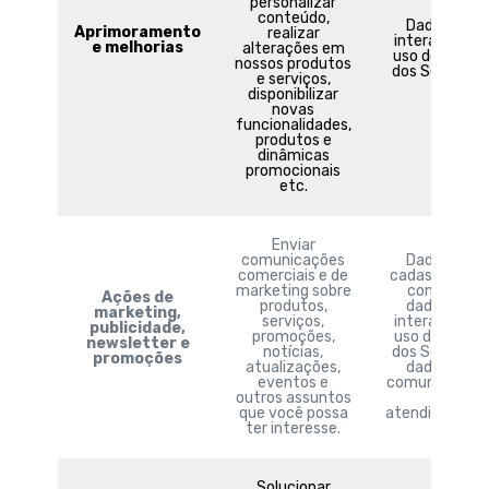
personalizar
conteúdo,
Dados de
Aprimoramento
realizar
interações e
e melhorias
alterações em
uso do Site e
nossos produtos
dos Serviços.
e serviços,
disponibilizar
novas
funcionalidades,
produtos e
dinâmicas
promocionais
etc.
Enviar
comunicações
Dados de
comerciais e de
cadastro e de
marketing sobre
contato,
Ações de
produtos,
dados de
marketing,
serviços,
interações e
publicidade,
promoções,
uso do site e
newsletter e
notícias,
dos Serviços,
promoções
atualizações,
dados de
eventos e
comunicaçõe
outros assuntos
e
que você possa
atendimentos
ter interesse.
Solucionar