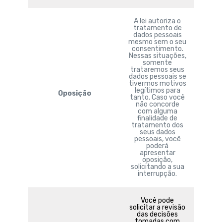
A lei autoriza o
tratamento de
dados pessoais
mesmo sem o seu
consentimento.
Nessas situações,
somente
trataremos seus
dados pessoais se
tivermos motivos
legítimos para
Oposição
tanto. Caso você
não concorde
com alguma
finalidade de
tratamento dos
seus dados
pessoais, você
poderá
apresentar
oposição,
solicitando a sua
interrupção.
Você pode
solicitar a revisão
das decisões
tomadas com