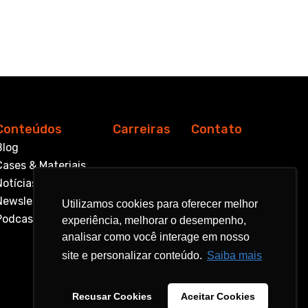
Conteúdos
Carreiras
Contato
Blog
Cases & Materiais
Notícias
Newsletter
Utilizamos cookies para oferecer melhor
Utilizamos cookies para oferecer melhor
Podcast
experiência, melhorar o desempenho,
experiência, melhorar o desempenho,
analisar como você interage em nosso
analisar como você interage em nosso
site e personalizar conteúdo.
site e personalizar conteúdo.
Saiba mais
Saiba mais
Recusar Cookies
Recusar Cookies
Aceitar Cookies
Aceitar Cookies