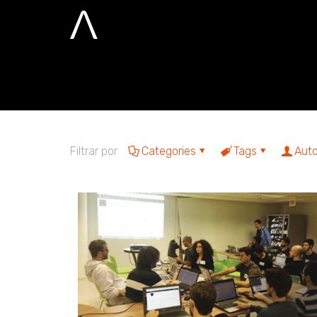
Sprint Florian
Home
Sprint Florianópolis
Filtrar por
Categories
Tags
Auto