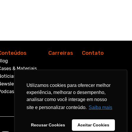
Conteúdos
Carreiras
Contato
Blog
Cases & Materiais
Notícias
Newsletter
Utilizamos cookies para oferecer melhor
Utilizamos cookies para oferecer melhor
Podcast
experiência, melhorar o desempenho,
experiência, melhorar o desempenho,
analisar como você interage em nosso
analisar como você interage em nosso
site e personalizar conteúdo.
site e personalizar conteúdo.
Saiba mais
Saiba mais
Recusar Cookies
Recusar Cookies
Aceitar Cookies
Aceitar Cookies