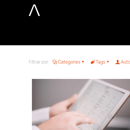
seleção de atr
Home
seleção de atributos
Filtrar por
Categories
Tags
Auto