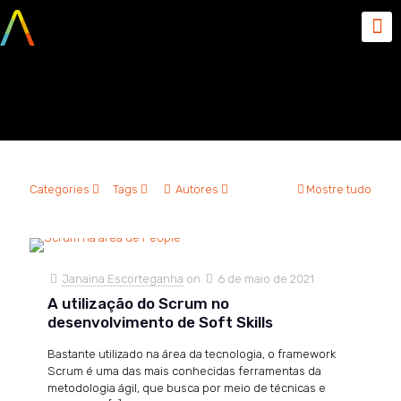
scrum na área de people
Categories
Tags
Autores
Mostre tudo
Janaina Escorteganha
on
6 de maio de 2021
A utilização do Scrum no
desenvolvimento de Soft Skills
Bastante utilizado na área da tecnologia, o framework
Scrum é uma das mais conhecidas ferramentas da
metodologia ágil, que busca por meio de técnicas e