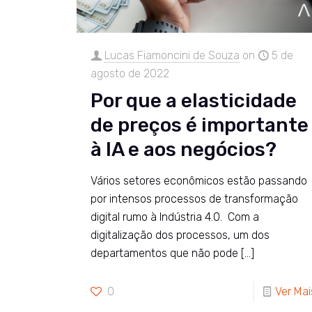
Lucas Fiamoncini de Souza
on
5 de
agosto de 2022
Por que a elasticidade
de preços é importante
à IA e aos negócios?
Vários setores econômicos estão passando
por intensos processos de transformação
digital rumo à Indústria 4.0. Com a
digitalização dos processos, um dos
departamentos que não pode
[…]
0
Ver Mai