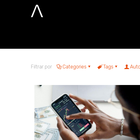
preços elastic
Home
preços elasticos
Filtrar por
Categories
Tags
Auto