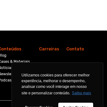
Conteúdos
Carreiras
Contato
Blog
Cases & Materiais
Notícias
Newsletter
Utilizamos cookies para oferecer melhor
Utilizamos cookies para oferecer melhor
Podcast
experiência, melhorar o desempenho,
experiência, melhorar o desempenho,
analisar como você interage em nosso
analisar como você interage em nosso
site e personalizar conteúdo.
site e personalizar conteúdo.
Saiba mais
Saiba mais