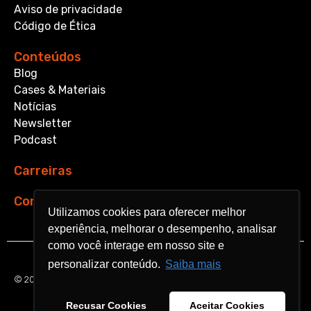
Aviso de privacidade
Código de Ética
Conteúdos
Blog
Cases & Materiais
Notícias
Newsletter
Podcast
Carreiras
Contato
Utilizamos cookies para oferecer melhor
Utilizamos cookies para oferecer melhor
experiência, melhorar o desempenho, analisar
experiência, melhorar o desempenho, analisar
como você interage em nosso site e
como você interage em nosso site e
personalizar conteúdo.
personalizar conteúdo.
Saiba mais
Saiba mais
© 2026 Aquarela Analytics. All rights reserved.
Recusar Cookies
Recusar Cookies
Aceitar Cookies
Aceitar Cookies