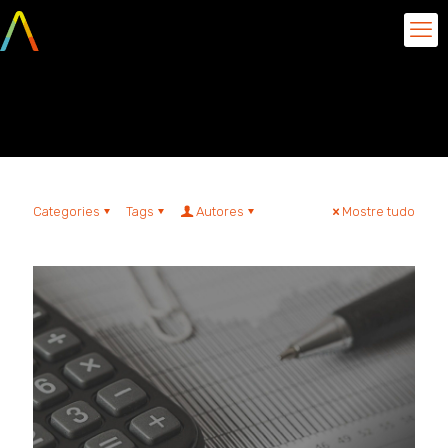
smart pricing
Categories
Tags
Autores
Mostre tudo