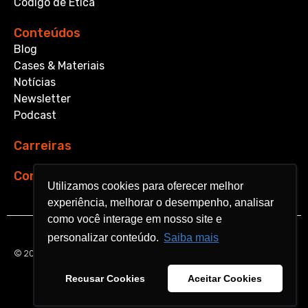
Código de Ética
Conteúdos
Blog
Cases & Materiais
Notícias
Newsletter
Podcast
Carreiras
Contato
Utilizamos cookies para oferecer melhor
Utilizamos cookies para oferecer melhor
experiência, melhorar o desempenho, analisar
experiência, melhorar o desempenho, analisar
como você interage em nosso site e
como você interage em nosso site e
personalizar conteúdo.
personalizar conteúdo.
Saiba mais
Saiba mais
© 2026 Aquarela Analytics. All rights reserved.
Recusar Cookies
Recusar Cookies
Aceitar Cookies
Aceitar Cookies