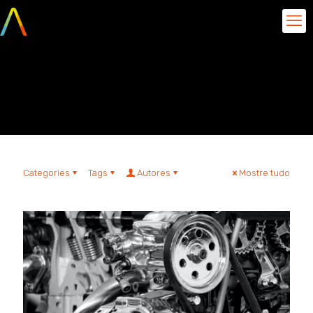
precificação no mercado
automobilístico
Categories
Tags
Autores
Mostre tudo