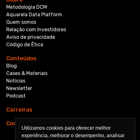
Metodologia DCM
Aquarela Data Platform
Quem somos
Relação com Investidores
Aviso de privacidade
Código de Ética
Conteúdos
Blog
Cases & Materiais
Notícias
Newsletter
Podcast
Carreiras
Contato
Utilizamos cookies para oferecer melhor
Utilizamos cookies para oferecer melhor
experiência, melhorar o desempenho, analisar
experiência, melhorar o desempenho, analisar