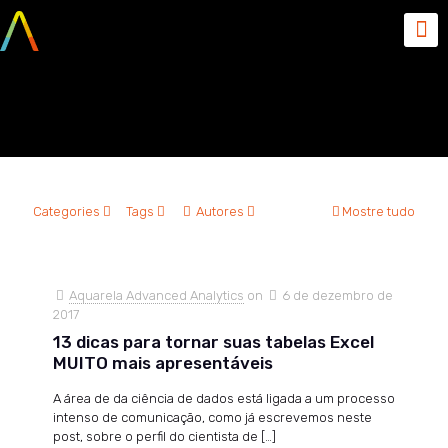
Planilhas
Categories
Tags
Autores
Mostre tudo
Aquarela Advanced Analytics
on
6 de dezembro de
2017
13 dicas para tornar suas tabelas Excel
MUITO mais apresentáveis
A área de da ciência de dados está ligada a um processo
intenso de comunicação, como já escrevemos neste
post, sobre o perfil do cientista de
[…]