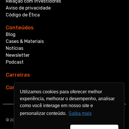
Relação com Investidores
Aviso de privacidade
Código de Ética
Conteúdos
Blog
Cases & Materiais
Notícias
Newsletter
Podcast
Carreiras
Contato
Utilizamos cookies para oferecer melhor
Utilizamos cookies para oferecer melhor
experiência, melhorar o desempenho, analisar
experiência, melhorar o desempenho, analisar
como você interage em nosso site e
como você interage em nosso site e
personalizar conteúdo.
personalizar conteúdo.
Saiba mais
Saiba mais
© 2026 Aquarela Analytics. All rights reserved.