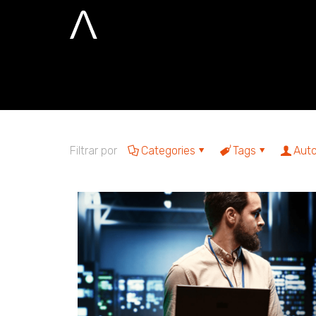
engenharia de
Home
engenharia de dados
Filtrar por
Categories
Tags
Auto