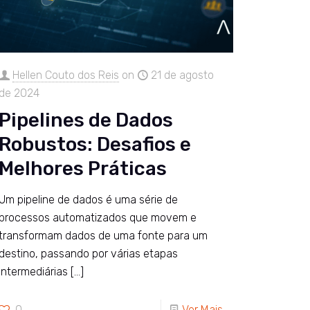
Hellen Couto dos Reis
on
21 de agosto
de 2024
Pipelines de Dados
Robustos: Desafios e
Melhores Práticas
Um pipeline de dados é uma série de
processos automatizados que movem e
transformam dados de uma fonte para um
destino, passando por várias etapas
intermediárias
[…]
0
Ver Mais