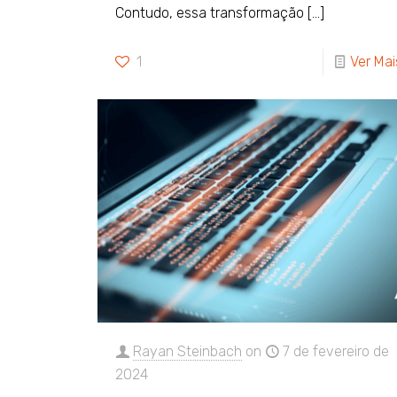
Contudo, essa transformação
[…]
1
Ver Mai
Rayan Steinbach
on
7 de fevereiro de
2024