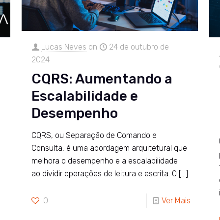
Lucas Neves
on
24 de outubro de
2024
CQRS: Aumentando a
Escalabilidade e
Desempenho
CQRS, ou Separação de Comando e
Consulta, é uma abordagem arquitetural que
melhora o desempenho e a escalabilidade
ao dividir operações de leitura e escrita. O
[…]
0
Ver Mais