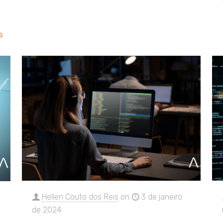
s
Hellen Couto dos Reis
on
3 de janeiro
de 2024