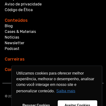
Aviso de privacidade
Código de Ética
Conteúdos
Blog
Cases & Materiais
Notícias
Newsletter
Podcast
Carreiras
Contato
Utilizamos cookies para oferecer melhor
Utilizamos cookies para oferecer melhor
experiência, melhorar o desempenho, analisar
experiência, melhorar o desempenho, analisar
como você interage em nosso site e
como você interage em nosso site e
personalizar conteúdo.
personalizar conteúdo.
Saiba mais
Saiba mais
© 2026 Aquarela Analytics. All rights reserved.
Recusar Cookies
Recusar Cookies
Aceitar Cookies
Aceitar Cookies