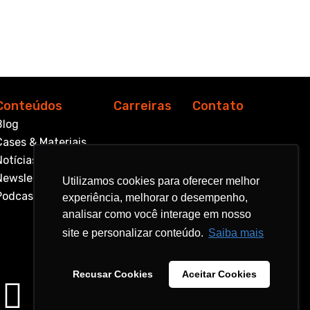
Conteúdos
Carreiras
Contato
Blog
Cases & Materiais
Notícias
Newsletter
Utilizamos cookies para oferecer melhor
Utilizamos cookies para oferecer melhor
Podcast
experiência, melhorar o desempenho,
experiência, melhorar o desempenho,
analisar como você interage em nosso
analisar como você interage em nosso
site e personalizar conteúdo.
site e personalizar conteúdo.
Saiba mais
Saiba mais
Recusar Cookies
Recusar Cookies
Aceitar Cookies
Aceitar Cookies