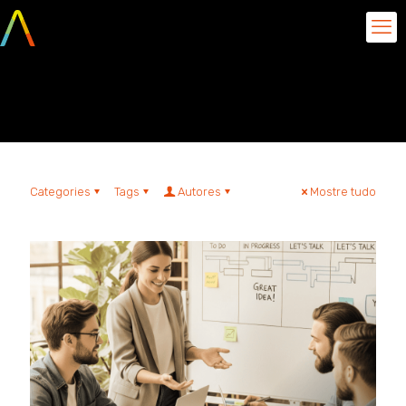
Atencao Aos Detalhes
Categories
Tags
Autores
Mostre tudo