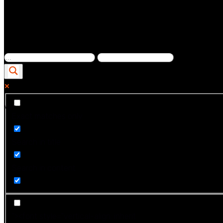
Ver...
Exact matches only
Search in title
Search in content
"><font style="vertical-align: inherit