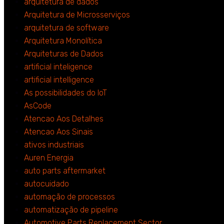
arquitetura de dados
Arquitetura de Microsserviços
arquitetura de software
Arquitetura Monolítica
Arquiteturas de Dados
artificial inteligence
artificial intelligence
As possibilidades do IoT
AsCode
Atencao Aos Detalhes
Atencao Aos Sinais
ativos industriais
Auren Energia
auto parts aftermarket
autocuidado
automação de processos
automatização de pipeline
Automotive Parts Replacement Sector