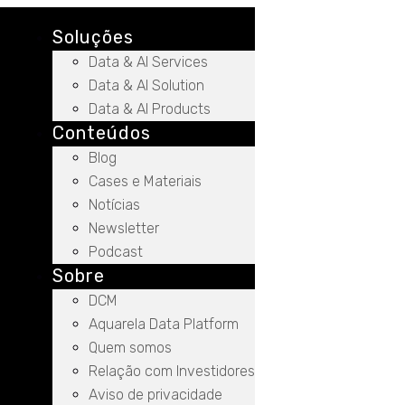
Soluções
Data & AI Services
Data & AI Solution
Data & AI Products
Conteúdos
Blog
Cases e Materiais
Notícias
Newsletter
Podcast
Sobre
DCM
Aquarela Data Platform
Quem somos
Relação com Investidores
Aviso de privacidade