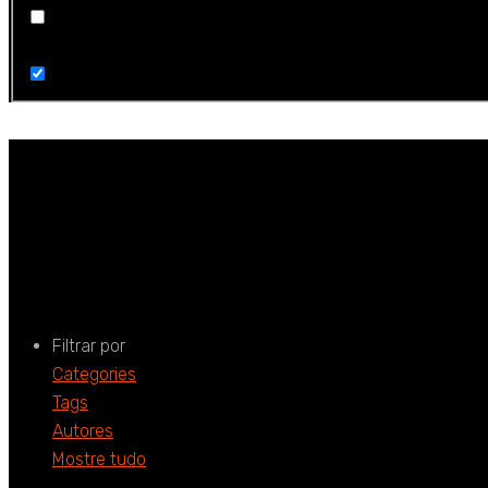
"><font style="vertical-align: inherit
bigdata
Home
bigdata
Filtrar por
Categories
Tags
Autores
Mostre tudo