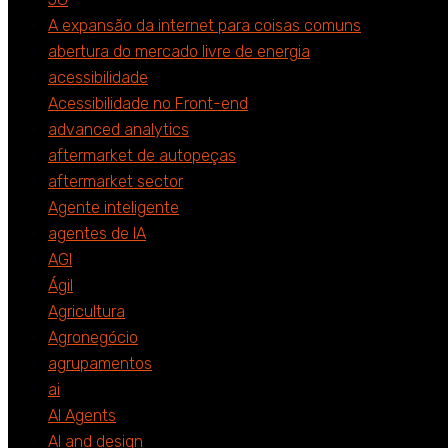
A expansão da internet para coisas comuns
abertura do mercado livre de energia
acessibilidade
Acessibilidade no Front-end
advanced analytics
aftermarket de autopeças
aftermarket sector
Agente inteligente
agentes de IA
AGI
Ágil
Agricultura
Agronegócio
agrupamentos
ai
AI Agents
AI and design