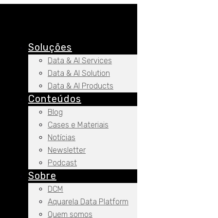
Soluções
Data & AI Services
Data & AI Solution
Data & AI Products
Conteúdos
Blog
Cases e Materiais
Notícias
Newsletter
Podcast
Sobre
DCM
Aquarela Data Platform
Quem somos