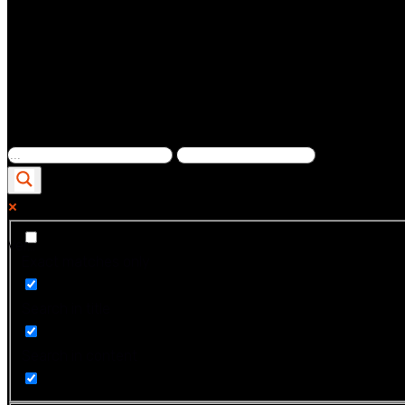
Ver...
Exact matches only
Search in title
Search in content