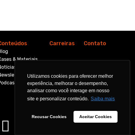
Conteúdos
Carreiras
Contato
Blog
Cases & Materiais
Notícias
Newsletter
Utilizamos cookies para oferecer melhor
Utilizamos cookies para oferecer melhor
Podcast
experiência, melhorar o desempenho,
experiência, melhorar o desempenho,
analisar como você interage em nosso
analisar como você interage em nosso
site e personalizar conteúdo.
site e personalizar conteúdo.
Saiba mais
Saiba mais
Recusar Cookies
Recusar Cookies
Aceitar Cookies
Aceitar Cookies