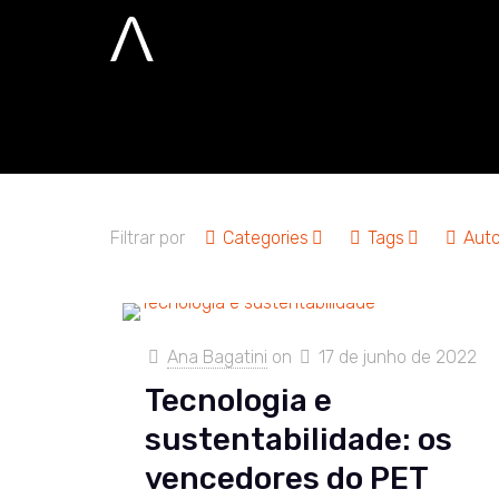
desafio
Home
desafio
Filtrar por
Categories
Tags
Auto
Ana Bagatini
on
17 de junho de 2022
Tecnologia e
sustentabilidade: os
vencedores do PET