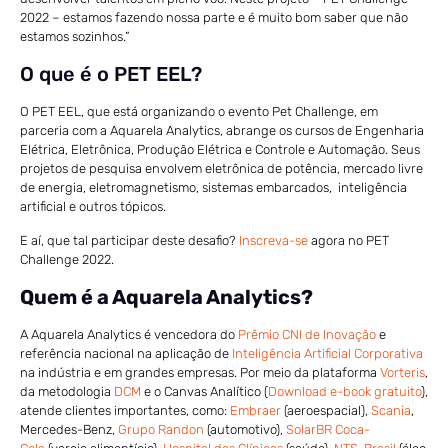
2022 – estamos fazendo nossa parte e é muito bom saber que não
estamos sozinhos.”
O que é o PET EEL?
O PET EEL, que está organizando o evento Pet Challenge, em
parceria com a Aquarela Analytics, abrange os cursos de Engenharia
Elétrica, Eletrônica, Produção Elétrica e Controle e Automação. Seus
projetos de pesquisa envolvem eletrônica de potência, mercado livre
de energia, eletromagnetismo, sistemas embarcados, inteligência
artificial e outros tópicos.
E aí, que tal participar deste desafio?
Inscreva-se
agora no PET
Challenge 2022.
Quem é a Aquarela Analytics?
A Aquarela Analytics é vencedora do
Prêmio CNI de Inovação
e
referência nacional na aplicação de
Inteligência Artificial Corporativa
na indústria e em grandes empresas. Por meio da plataforma
Vorteris
,
da metodologia
DCM
e o Canvas Analítico (
Download e-book gratuito
),
atende clientes importantes, como:
Embraer
(aeroespacial),
Scania
,
Mercedes-Benz,
Grupo Randon
(automotivo),
SolarBR Coca-