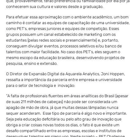
que, provavelmente, terão preferência ou familiaridade por ela por já
conhecerem sua cultura e valores desde a graduação.
Para efetuar essa aproximação com o ambiente acadêmico, um bom
caminho é contatar as equipes de capacitação de uma universidade,
como PET’s, empresas juniores e equipes de competição. Esses
grupos possuem um canal estabelecido de marketing com os
estudantes (pelas redes sociais e presencialmente) e, portanto,
conseguem divulgar eventos, processos seletivos e/ou banco de
talentos com maior facilidade. No caso dos PET’s, eles seguem o
mesmo escopo da educação brasileira, desenvolvendo projetos de
pesquisa, ensino e extensão.
O Diretor de Expansão Digital da Aquarela Analytics, Joni Hoppen,
ressalta a importância da parceria entre empresa e universidade
para o setor de tecnologia e inovação:
“A falta de profissionais fluentes em áreas analíticas do Brasil (apesar
de suas 211 milhões de cabeças) não pode ser considerada um
apagão de mão de obra, já que muitas dessas lâmpadas nunca
sequer acenderam. Esse tipo de parceria é algo novo e importante.
Seja pela educação deficitária ou pelo alto grau de inovação que
obriga a criar coisas novas todos os dias, o fato é que existe um
desafio compartilhado entre as empresas, escolas e institutos de
desenvolver talentos em pleno voo. Neste projeto – PET Challenge