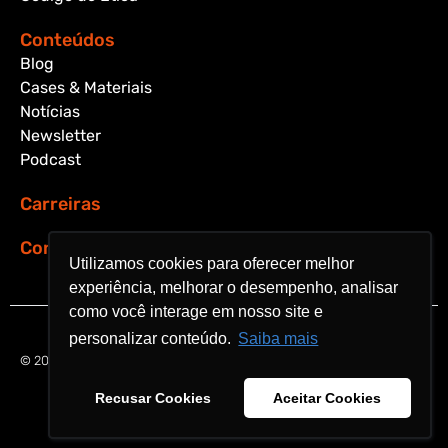
Conteúdos
Blog
Cases & Materiais
Notícias
Newsletter
Podcast
Carreiras
Contato
Utilizamos cookies para oferecer melhor
Utilizamos cookies para oferecer melhor
experiência, melhorar o desempenho, analisar
experiência, melhorar o desempenho, analisar
como você interage em nosso site e
como você interage em nosso site e
personalizar conteúdo.
personalizar conteúdo.
Saiba mais
Saiba mais
© 2026 Aquarela Analytics. All rights reserved.
Recusar Cookies
Recusar Cookies
Aceitar Cookies
Aceitar Cookies