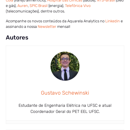
Cola
(varejo alimentício),
Hospital das Clínicas
(saúde),
NTS-Brasil
(óleo
e gás),
Auren
,
SPIC Brasil
(energia),
Telefônica Vivo
(telecomunicações), dentre outros.
Acompanhe os novos conteúdos da Aquarela Analytics no
Linkedin
e
assinando a nossa
Newsletter
mensal!
Autores
Gustavo Schewinski
Estudante de Engenharia Elétrica na UFSC e atual
Coordenador Geral do PET EEL UFSC.