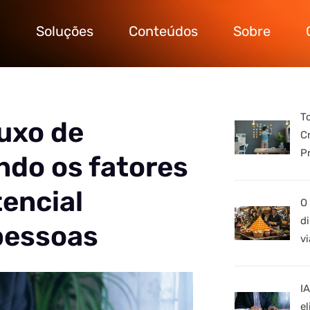
Soluções
Conteúdos
Sobre
T
luxo de
C
P
ndo os fatores
encial
O
d
pessoas
vi
I
e