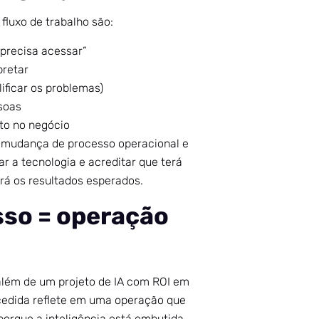
fluxo de trabalho são:
precisa acessar”
pretar
ificar os problemas)
ssoas
to no negócio
e mudança de processo operacional e
r a tecnologia e acreditar que terá
rá os resultados esperados.
sso = operação
além de um projeto de IA com ROI em
cedida reflete em uma operação que
orque a inteligência está embutida