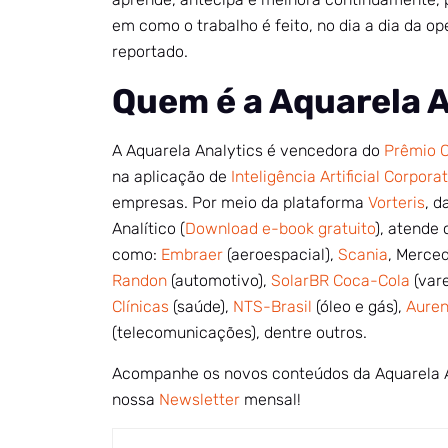
em como o trabalho é feito, no dia a dia da o
reportado.
Quem é a Aquarela 
A Aquarela Analytics é vencedora do
Prêmio C
na aplicação de
Inteligência Artificial Corpora
empresas. Por meio da plataforma
Vorteris
, 
Analítico (
Download e-book gratuito
), atende 
como:
Embraer
(aeroespacial),
Scania
, Merce
Randon
(automotivo),
SolarBR Coca-Cola
(vare
Clínicas
(saúde),
NTS-Brasil
(óleo e gás),
Aure
(telecomunicações), dentre outros.
Acompanhe os novos conteúdos da Aquarela 
nossa
Newsletter
mensal!