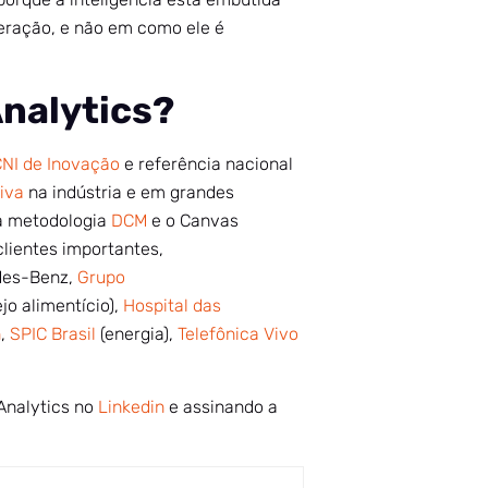
peração, e não em como ele é
Analytics?
NI de Inovação
e referência nacional
tiva
na indústria e em grandes
da metodologia
DCM
e o Canvas
clientes importantes,
des-Benz,
Grupo
jo alimentício),
Hospital das
n
,
SPIC Brasil
(energia),
Telefônica Vivo
Analytics no
Linkedin
e assinando a