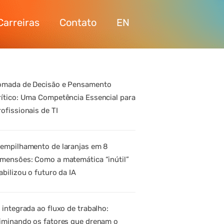
Carreiras
Contato
EN
omada de Decisão e Pensamento
rítico: Uma Competência Essencial para
rofissionais de TI
 empilhamento de laranjas em 8
imensões: Como a matemática “inútil”
abilizou o futuro da IA
A integrada ao fluxo de trabalho:
liminando os fatores que drenam o