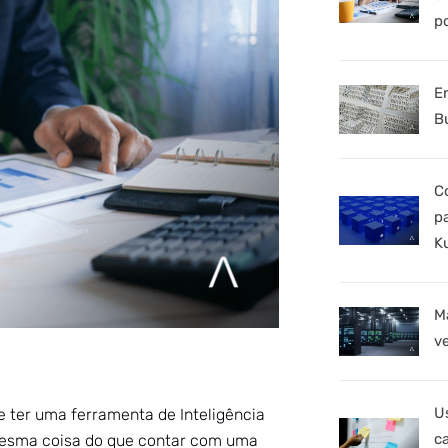
p
E
B
C
p
K
M
v
U
 ter uma ferramenta de Inteligência
c
a mesma coisa do que contar com uma