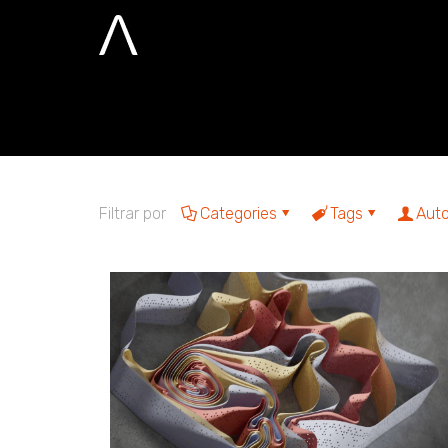
modelos de li
Home
modelos de linguagem natural
Filtrar por
Categories
Tags
Auto