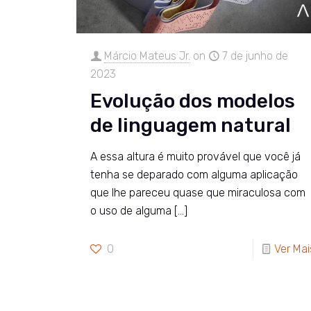
Márcio Mateus Jr.
on
7 de junho de
2023
Evolução dos modelos
de linguagem natural
A essa altura é muito provável que você já
tenha se deparado com alguma aplicação
que lhe pareceu quase que miraculosa com
o uso de alguma
[…]
0
Ver Mai