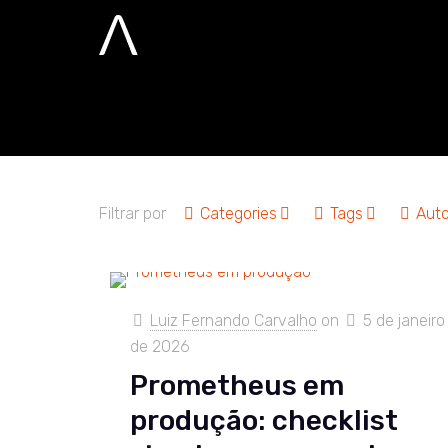
observabilida
Home
observabilidade
Filtrar por
Categories
Tags
Auto
Luiz Fernando Carvalho
on
5 de janeiro
de 2026
Prometheus em
produção: checklist