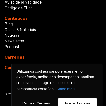
Aviso de privacidade
Código de Ética
Conteúdos
Blog
Cases & Materiais
Notícias
Newsletter
Podcast
Carreiras
Contato
Utilizamos cookies para oferecer melhor
Utilizamos cookies para oferecer melhor
experiência, melhorar o desempenho, analisar
experiência, melhorar o desempenho, analisar
como você interage em nosso site e
como você interage em nosso site e
personalizar conteúdo.
personalizar conteúdo.
Saiba mais
Saiba mais
© 2026 Aquarela Analytics. All rights reserved.
Recusar Cookies
Recusar Cookies
Aceitar Cookies
Aceitar Cookies