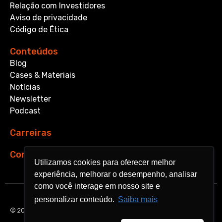
Relação com Investidores
Aviso de privacidade
Código de Ética
Conteúdos
Blog
Cases & Materiais
Notícias
Newsletter
Podcast
Carreiras
Contato
Utilizamos cookies para oferecer melhor
Utilizamos cookies para oferecer melhor
experiência, melhorar o desempenho, analisar
experiência, melhorar o desempenho, analisar
como você interage em nosso site e
como você interage em nosso site e
personalizar conteúdo.
personalizar conteúdo.
Saiba mais
Saiba mais
© 2026 Aquarela Analytics. All rights reserved.