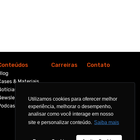
Conteúdos
Carreiras
Contato
Blog
Cases & Materiais
Notícias
Newsletter
Utilizamos cookies para oferecer melhor
Utilizamos cookies para oferecer melhor
Podcast
experiência, melhorar o desempenho,
experiência, melhorar o desempenho,
analisar como você interage em nosso
analisar como você interage em nosso
site e personalizar conteúdo.
site e personalizar conteúdo.
Saiba mais
Saiba mais