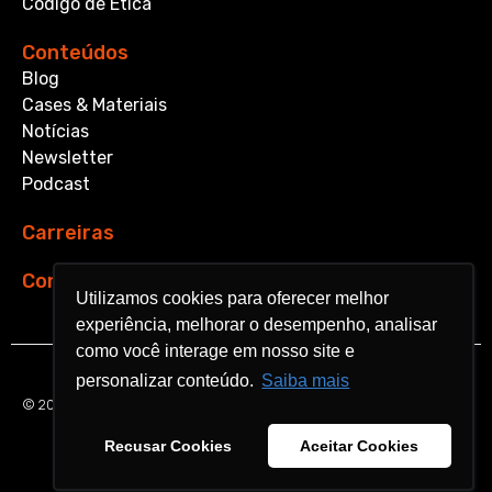
Código de Ética
Conteúdos
Blog
Cases & Materiais
Notícias
Newsletter
Podcast
Carreiras
Contato
Utilizamos cookies para oferecer melhor
Utilizamos cookies para oferecer melhor
experiência, melhorar o desempenho, analisar
experiência, melhorar o desempenho, analisar
como você interage em nosso site e
como você interage em nosso site e
personalizar conteúdo.
personalizar conteúdo.
Saiba mais
Saiba mais
© 2026 Aquarela Analytics. All rights reserved.
Recusar Cookies
Recusar Cookies
Aceitar Cookies
Aceitar Cookies