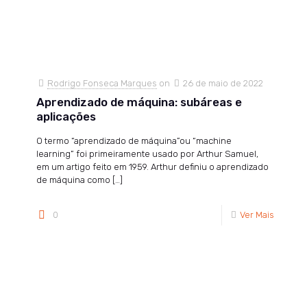
Rodrigo Fonseca Marques
on
26 de maio de 2022
Aprendizado de máquina: subáreas e
aplicações
O termo “aprendizado de máquina”ou “machine
learning” foi primeiramente usado por Arthur Samuel,
em um artigo feito em 1959. Arthur definiu o aprendizado
de máquina como
[…]
0
Ver Mais