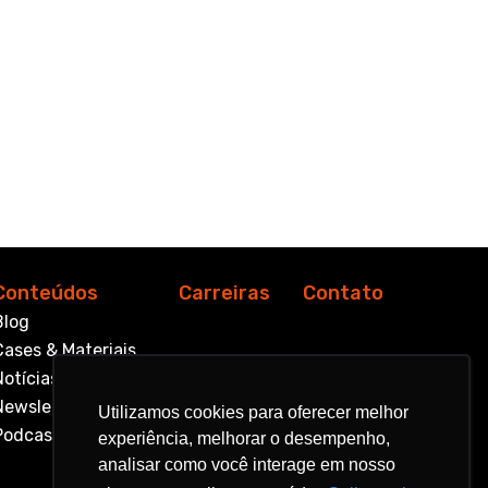
Conteúdos
Carreiras
Contato
Blog
Cases & Materiais
Notícias
Newsletter
Utilizamos cookies para oferecer melhor
Utilizamos cookies para oferecer melhor
Podcast
experiência, melhorar o desempenho,
experiência, melhorar o desempenho,
analisar como você interage em nosso
analisar como você interage em nosso