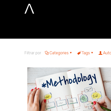
método
Home
método
Filtrar por
Categories
Tags
Auto