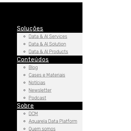
Soluções
Data & AI Services
Data & AI Solution
Data & AI Products
Conteúdos
Blog
Cases e Materiais
Notícias
Newsletter
Podcast
Sobre
DCM
Aquarela Data Platform
Quem somos