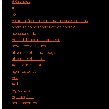
#Business
#IA
5G
A expansão da internet para coisas comuns
abertura do mercado livre de energia
acessibilidade
Acessibilidade no Front-end
advanced analytics
aftermarket de autopeças
aftermarket sector
Agente inteligente
agentes de IA
AGI
Ágil
Agricultura
Agronegócio
agrupamentos