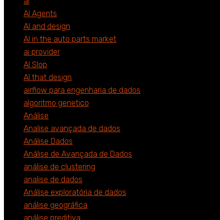
ai
AI Agents
AI and design
AI in the auto parts market
ai provider
AI Slop
AI that design
airflow para engenharia de dados
algoritmo genetico
Análise
Analise avançada de dados
Análise Dados
Análise de Avançada de Dados
análise de clustering
analise de dados
Análise exploratória de dados
análise geográfica
análise preditiva