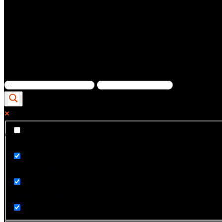
Ver...
Exact matches only
Search in title
Search in content