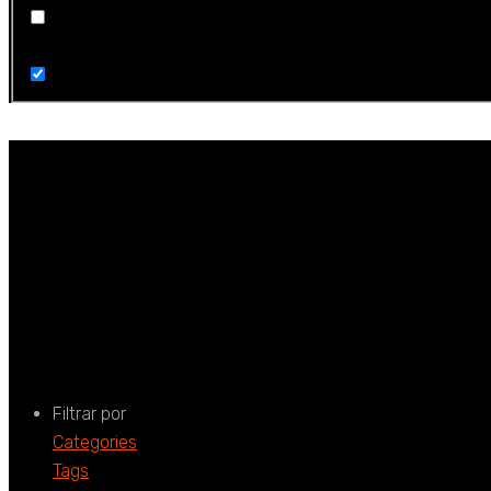
"><font style="vertical-align: inherit
Trabalho remoto;
Assíncrona; Estr
Home
Trabalho remoto; Comunicação; Síncrona; Assíncrona; Es
Filtrar por
Categories
Tags