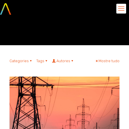
aquarela tactics energy
Categories
Tags
Autores
Mostre tudo