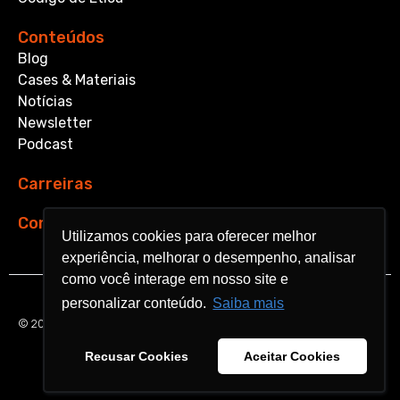
Conteúdos
Blog
Cases & Materiais
Notícias
Newsletter
Podcast
Carreiras
Contato
Utilizamos cookies para oferecer melhor
Utilizamos cookies para oferecer melhor
experiência, melhorar o desempenho, analisar
experiência, melhorar o desempenho, analisar
como você interage em nosso site e
como você interage em nosso site e
personalizar conteúdo.
personalizar conteúdo.
Saiba mais
Saiba mais
© 2026 Aquarela Analytics. All rights reserved.
Recusar Cookies
Recusar Cookies
Aceitar Cookies
Aceitar Cookies