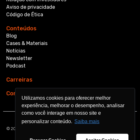
Aviso de privacidade
Código de Ética
Conteúdos
Blog
Cases & Materiais
Notícias
Newsletter
Podcast
Carreiras
Contato
Utilizamos cookies para oferecer melhor
Utilizamos cookies para oferecer melhor
experiência, melhorar o desempenho, analisar
experiência, melhorar o desempenho, analisar
como você interage em nosso site e
como você interage em nosso site e
personalizar conteúdo.
personalizar conteúdo.
Saiba mais
Saiba mais
© 2026 Aquarela Analytics. All rights reserved.