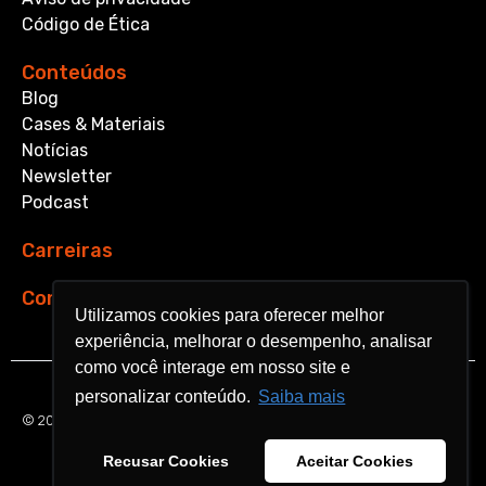
Código de Ética
Conteúdos
Blog
Cases & Materiais
Notícias
Newsletter
Podcast
Carreiras
Contato
Utilizamos cookies para oferecer melhor
Utilizamos cookies para oferecer melhor
experiência, melhorar o desempenho, analisar
experiência, melhorar o desempenho, analisar
como você interage em nosso site e
como você interage em nosso site e
personalizar conteúdo.
personalizar conteúdo.
Saiba mais
Saiba mais
© 2026 Aquarela Analytics. All rights reserved.
Recusar Cookies
Recusar Cookies
Aceitar Cookies
Aceitar Cookies