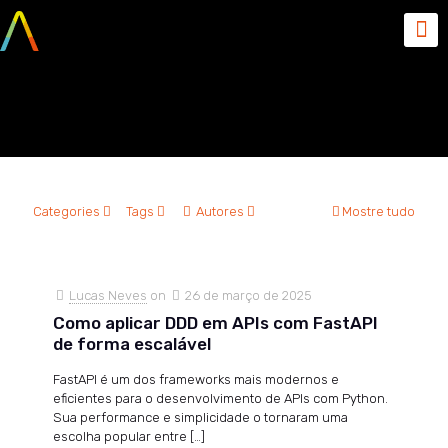
Domain-Driven Design
Categories
Tags
Autores
Mostre tudo
Lucas Neves
on
26 de março de 2025
Como aplicar DDD em APIs com FastAPI
de forma escalável
FastAPI é um dos frameworks mais modernos e
eficientes para o desenvolvimento de APIs com Python.
Sua performance e simplicidade o tornaram uma
escolha popular entre
[…]