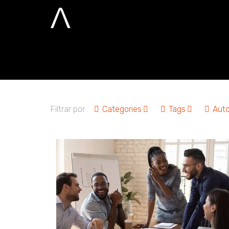
diversidade na
Home
diversidade na tecnologia
Filtrar por
Categories
Tags
Auto