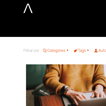
Desempenho
Home
Desempenho
Filtrar por
Categories
Tags
Auto