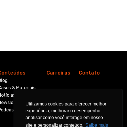
Conteúdos
Carreiras
Contato
Blog
Cases & Materiais
Notícias
Newsletter
Utilizamos cookies para oferecer melhor
Utilizamos cookies para oferecer melhor
Podcast
experiência, melhorar o desempenho,
experiência, melhorar o desempenho,
analisar como você interage em nosso
analisar como você interage em nosso
site e personalizar conteúdo.
site e personalizar conteúdo.
Saiba mais
Saiba mais