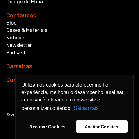
Código de Ética
Conteúdos
Blog
Cases & Materiais
Notícias
Newsletter
Podcast
Carreiras
Contato
Utilizamos cookies para oferecer melhor
Utilizamos cookies para oferecer melhor
experiência, melhorar o desempenho, analisar
experiência, melhorar o desempenho, analisar
como você interage em nosso site e
como você interage em nosso site e
personalizar conteúdo.
personalizar conteúdo.
Saiba mais
Saiba mais
© 2026 Aquarela Analytics. All rights reserved.
Recusar Cookies
Recusar Cookies
Aceitar Cookies
Aceitar Cookies