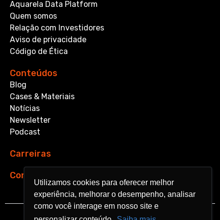
Aquarela Data Platform
Quem somos
Relação com Investidores
Aviso de privacidade
Código de Ética
Conteúdos
Blog
Cases & Materiais
Notícias
Newsletter
Podcast
Carreiras
Contato
Utilizamos cookies para oferecer melhor
Utilizamos cookies para oferecer melhor
experiência, melhorar o desempenho, analisar
experiência, melhorar o desempenho, analisar
como você interage em nosso site e
como você interage em nosso site e
personalizar conteúdo.
personalizar conteúdo.
Saiba mais
Saiba mais