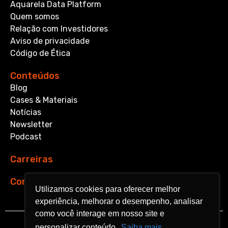
Aquarela Data Platform
Quem somos
Relação com Investidores
Aviso de privacidade
Código de Ética
Conteúdos
Blog
Cases & Materiais
Notícias
Newsletter
Podcast
Carreiras
Contato
Utilizamos cookies para oferecer melhor
Utilizamos cookies para oferecer melhor
experiência, melhorar o desempenho, analisar
experiência, melhorar o desempenho, analisar
como você interage em nosso site e
como você interage em nosso site e
personalizar conteúdo.
personalizar conteúdo.
Saiba mais
Saiba mais