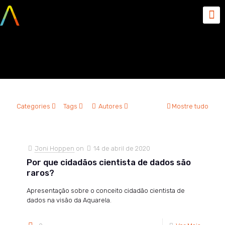
opiniao
Categories
Tags
Autores
Mostre tudo
Joni Hoppen
on
14 de abril de 2020
Por que cidadãos cientista de dados são
raros?
Apresentação sobre o conceito cidadão cientista de
dados na visão da Aquarela.