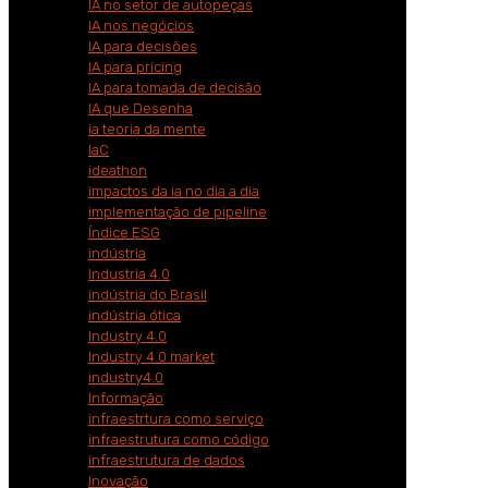
IA no setor de autopeças
IA nos negócios
IA para decisões
IA para pricing
IA para tomada de decisão
IA que Desenha
ia teoria da mente
IaC
ideathon
impactos da ia no dia a dia
implementação de pipeline
Índice ESG
indústria
Industria 4.0
indústria do Brasil
indústria ótica
Industry 4.0
Industry 4.0 market
industry4.0
Informação
infraestrtura como serviço
infraestrutura como código
infraestrutura de dados
Inovação