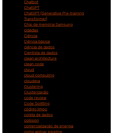
Chatbot
ChatGPT
ChatGPT (Generative Pre-training
Transformer)
Chip de memória Samsung
cidadao
Ciência
Ciência básica
ciência de dados
Cientísta de dados
clean architecture
clean code
cloud
cloud computing
cloudera
Clustering
Clusterização
code review
Code Splitting
código limpo
coleta de dados
collision
comercialização de energia
como aplicar pipeline