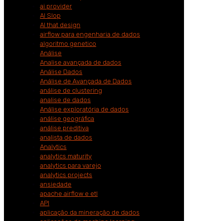
ai provider
AI Slop
AI that design
airflow para engenharia de dados
algoritmo genetico
Análise
Analise avançada de dados
Análise Dados
Análise de Avançada de Dados
análise de clustering
analise de dados
Análise exploratória de dados
análise geográfica
análise preditiva
analista de dados
Analytics
analytics maturity
analytics para varejo
analytics projects
ansiedade
apache airflow e etl
API
aplicação da mineração de dados