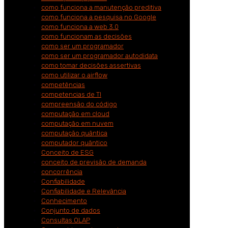
como funciona a manutenção preditiva
como funciona a pesquisa no Google
como funciona a web 3.0
como funcionam as decisões
como ser um programador
como ser um programador autodidata
como tomar decisões assertivas
como utilizar o airflow
competências
competencias de TI
compreensão do código
computação em cloud
computação em nuvem
computação quântica
computador quântico
Conceito de ESG
conceito de previsão de demanda
concorrência
Confiabilidade
Confiabilidade e Relevância
Conhecimento
Conjunto de dados
Consultas OLAP