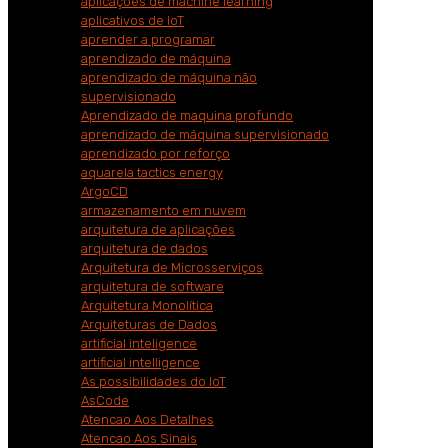
aplicações de machine learning
aplicativos de IoT
aprender a programar
aprendizado de máquina
aprendizado de máquina não
supervisionado
Aprendizado de maquina profundo
aprendizado de máquina supervisionado
aprendizado por reforço
aquarela tactics energy
ArgoCD
armazenamento em nuvem
arquitetura de aplicações
arquitetura de dados
Arquitetura de Microsserviços
arquitetura de software
Arquitetura Monolítica
Arquiteturas de Dados
artificial inteligence
artificial intelligence
As possibilidades do IoT
AsCode
Atencao Aos Detalhes
Atencao Aos Sinais