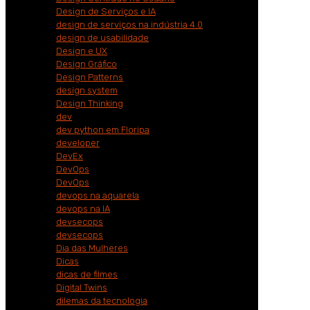
Design de Serviços e IA
design de serviços na indústria 4.0
design de usabilidade
Design e UX
Design Gráfico
Design Patterns
design system
Design Thinking
dev
dev python em Floripa
developer
DevEx
DevOps
DevOps
devops na aquarela
devops na IA
devsecops
devsecops
Dia das Mulheres
Dicas
dicas de filmes
Digital Twins
dilemas da tecnologia