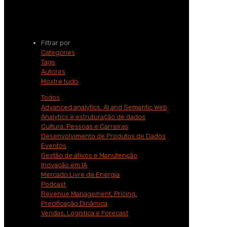
Home
maquinas reativas
Filtrar por
Categories
Tags
Autores
Mostre tudo
Todos
Advanced analytics, AI and Semantic Web
Analytics e estruturação de dados
Cultura, Pessoas e Carreiras
Desenvolvimento de Produtos de Dados
Eventos
Gestão de ativos e Manutenção
Inovação em IA
Mercado Livre de Energia
Podcast
Revenue Management, Pricing,
Precificação Dinâmica
Vendas, Logística e Forecast