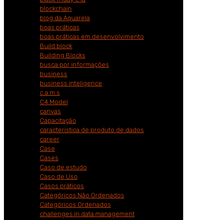
blockchain
blog da Aquarela
boas práticas
boas práticas em desenvolvimento
Build block
Building Blocks
busca por informações
business
business inteligence
c.a.m.s
C4 Model
canvas
Capacitação
caracteristica de produto de dados
career
Case
Cases
Caso de estudo
Caso de Uso
Casos práticos
Categóricos Não Ordenados
Categóricos Ordenados
challenges in data management