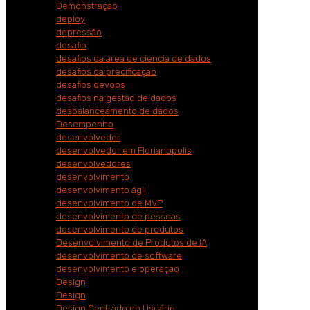
Demonstração
deploy
depressão
desafio
desafios da area de ciencia de dados
desafios da precificação
desafios devops
desafios na gestão de dados
desbalanceamento de dados
Desempenho
desenvolvedor
desenvolvedor em Florianopolis
desenvolvedores
desenvolvimento
desenvolvimento ágil
desenvolvimento de MVP
desenvolvimento de pessoas
desenvolvimento de produtos
Desenvolvimento de Produtos de IA
desenvolvimento de software
desenvolvimento e operação
Design
Design
Design Centrado no Usuário