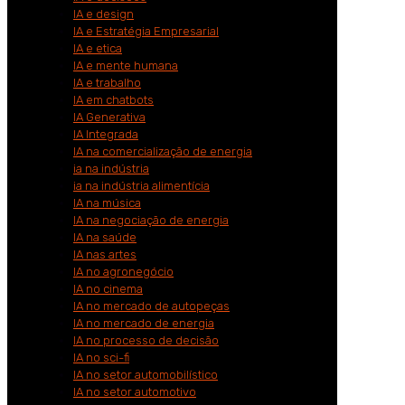
IA e design
IA e Estratégia Empresarial
IA e etica
IA e mente humana
IA e trabalho
IA em chatbots
IA Generativa
IA Integrada
IA na comercialização de energia
ia na indústria
ia na indústria alimentícia
IA na música
IA na negociação de energia
IA na saúde
IA nas artes
IA no agronegócio
IA no cinema
IA no mercado de autopeças
IA no mercado de energia
IA no processo de decisão
IA no sci-fi
IA no setor automobilístico
IA no setor automotivo