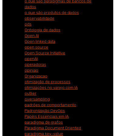
o que são paradigmas de bancos de
dados
o que são produtos de dados
observabilidade
ods
Ontologia de dados
Open AI
Open linked data
open source
Open Source Initiative
openAI
operadoras
opiniao
Organizacao
otimização de processos
otimizações no varejo com IA
outlier
oversampling
padrões de comportamento
Padronização DevOps
Papéis Essenciais em IA
paradigma de grafos
Paradigma Document Oriented
paradigma key-value