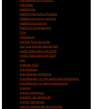
planejamento logistico
Planilhas
plataforma
Plataforma como Produto
Plataforma como serviço
plataforma interna
Platform Engineering
PLN
Polígonos
pontos fora da curta
por que prever demanda?
posts mais lidos em 2020
posts mais lidos em 2021
pqc
Práticas ESG
precificacao
precificação dinâmica
precificação no mercado automobilístico
precificação no setor automotivo
preços
preços elasticos
preditor de demanda
prever demanda
prever demanda na indústria