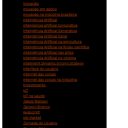
Inovação
inovação em dados
inovação na indústria brasileira
Inteligência Artificial
inteligencia artificial corporativa
Inteligência Artificial Generativa
Inteligência Artificial Geral
Inteligência Artificial na agricultura
Inteligência Artificial na ficção cientifica
inteligência artificial nas artes
Inteligência Artificial no cinema
intelligent dynamic pricing strategy
Interface do usuário
internet das coisas
internet das coisas na indústria
Investimento
IoT
IoT na saúde
Jakob Nielsen
Janeiro Branco
javascript
job market
Jornada do Usuário