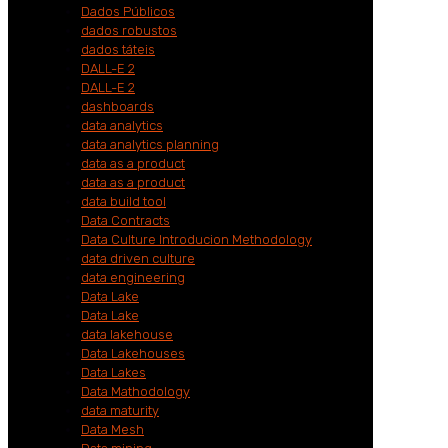
Dados Públicos
dados robustos
dados táteis
DALL-E 2
DALL-E 2
dashboards
data analytics
data analytics planning
data as a product
data as a product
data build tool
Data Contracts
Data Culture Introducion Methodology
data driven culture
data engineering
Data Lake
Data Lake
data lakehouse
Data Lakehouses
Data Lakes
Data Mathodology
data maturity
Data Mesh