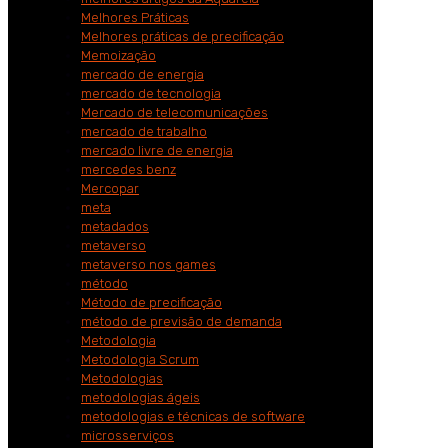
Melhores Práticas
Melhores práticas de precificação
Memoização
mercado de energia
mercado de tecnologia
Mercado de telecomunicações
mercado de trabalho
mercado livre de energia
mercedes benz
Mercopar
meta
metadados
metaverso
metaverso nos games
método
Método de precificação
método de previsão de demanda
Metodologia
Metodologia Scrum
Metodologias
metodologias ágeis
metodologias e técnicas de software
microsserviços