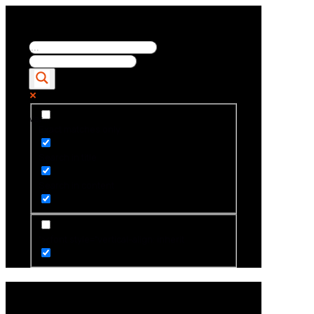
Ver...
Exact matches only
Search in title
Search in content
"><font style="vertical-align: inherit
maquinas reativas