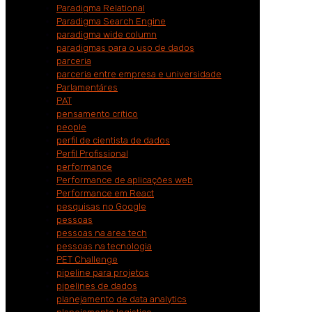
Paradigma Relational
Paradigma Search Engine
paradigma wide column
paradigmas para o uso de dados
parceria
parceria entre empresa e universidade
Parlamentáres
PAT
pensamento crítico
people
perfil de cientista de dados
Perfil Profissional
performance
Performance de aplicações web
Performance em React
pesquisas no Google
pessoas
pessoas na area tech
pessoas na tecnologia
PET Challenge
pipeline para projetos
pipelines de dados
planejamento de data analytics