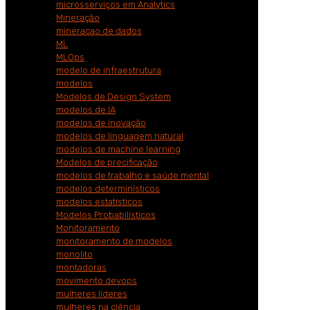
microsserviços em Analytics
Mineração
mineracao de dados
ML
MLOps
modelo de infraestrutura
modelos
Modelos de Design System
modelos de IA
modelos de inovação
modelos de linguagem natural
modelos de machine learning
Modelos de precificação
modelos de trabalho e saúde mental
modelos determinísticos
modelos estatísticos
Modelos Probabilísticos
Monitoramento
monitoramento de modelos
monolito
montadoras
movimento devops
mulheres líderes
mulheres na ciência