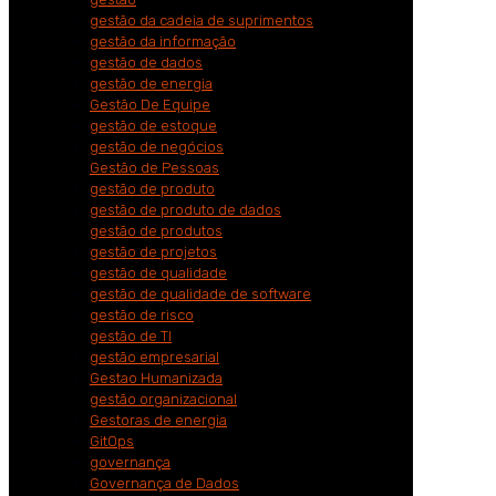
gestão da cadeia de suprimentos
gestão da informação
gestão de dados
gestão de energia
Gestão De Equipe
gestão de estoque
gestão de negócios
Gestão de Pessoas
gestão de produto
gestão de produto de dados
gestão de produtos
gestão de projetos
gestão de qualidade
gestão de qualidade de software
gestão de risco
gestão de TI
gestão empresarial
Gestao Humanizada
gestão organizacional
Gestoras de energia
GitOps
governança
Governança de Dados