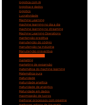
logistica com IA
logistica e dados
logistics
Lucratividade
Machine Learning
machine learning no dia a dia
machine learning no streaming
Machine Learning Operations
mantenção preditiva
manutenção do código
manutenção na indústria
Manutenção preventiva
maquinas reativas
marketing
marketing de expansão
matemática do machine learning
Matemática pura
maturidade
maturidade analítica
maturidade de analytics
Maturidade em dados
maximização de lucros
melhorar processos com pipeline
melhores artigos da Aquarela