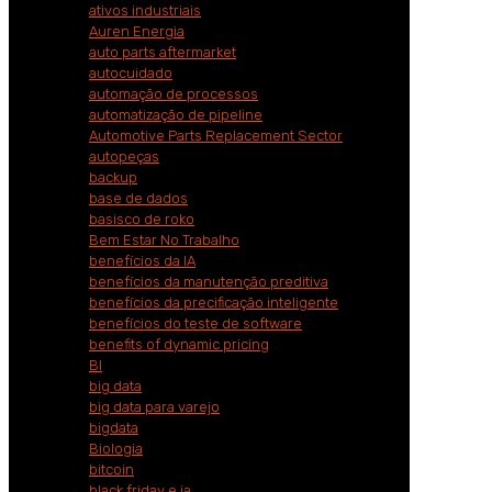
ativos industriais
Auren Energia
auto parts aftermarket
autocuidado
automação de processos
automatização de pipeline
Automotive Parts Replacement Sector
autopeças
backup
base de dados
basisco de roko
Bem Estar No Trabalho
benefícios da IA
benefícios da manutenção preditiva
benefícios da precificação inteligente
benefícios do teste de software
benefits of dynamic pricing
BI
big data
big data para varejo
bigdata
Biologia
bitcoin
black friday e ia