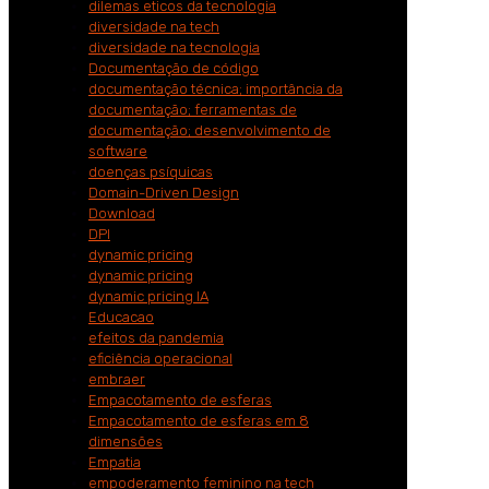
dilemas eticos da tecnologia
diversidade na tech
diversidade na tecnologia
Documentação de código
documentação técnica; importância da
documentação; ferramentas de
documentação; desenvolvimento de
software
doenças psíquicas
Domain-Driven Design
Download
DPI
dynamic pricing
dynamic pricing
dynamic pricing IA
Educacao
efeitos da pandemia
eficiência operacional
embraer
Empacotamento de esferas
Empacotamento de esferas em 8
dimensões
Empatia
empoderamento feminino na tech