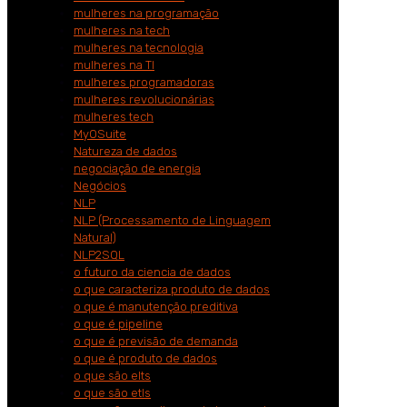
mulheres na programação
mulheres na tech
mulheres na tecnologia
mulheres na TI
mulheres programadoras
mulheres revolucionárias
mulheres tech
MyOSuite
Natureza de dados
negociação de energia
Negócios
NLP
NLP (Processamento de Linguagem
Natural)
NLP2SQL
o futuro da ciencia de dados
o que caracteriza produto de dados
o que é manutenção preditiva
o que é pipeline
o que é previsão de demanda
o que é produto de dados
o que são elts
o que são etls