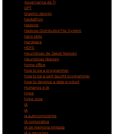
governança de TI
GPT
Graphic design
hackathon
Hadoop
Hadoop Distributed File System
hard skills
Hardware
HDFS
Heurísticas de Jakob Nielsen
Heurísticas Nielsen
home office
how to be a programmer
how to be a self-taught programmer
how to develop a data product
Humanos e IA
Hype
hype cicle
IA
IA
ia autoconsciente
IA corporativa
IA de memoria limitada
IA e decisões