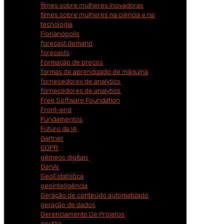
filmes sobre mulheres inovadoras
filmes sobre mulheres na ciência e na
tecnologia
Florianópolis
forecast demand
forecasts
Formação de preços
formas de aprendizado de máquina
fornecedores de analytics
fornecedores de analytics
Free Software Foundation
Front-end
Fundamentos
Futuro da IA
Gartner
GDPR
gêmeos digitais
GenAI
GeoEstatística
geointeligência
Geração de conteúdo automatizado
geração de dados
Gerenciamento De Projetos
gestão