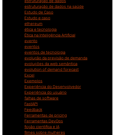
estruturação de dados
estruturação de dados na saúde
Estudo de Caso
Estudo e caso
ethereum
ética e tecnologia
Ética na Inteligência Artificial
evento
eventos
eventos de tecnologia
evolução da previsão de demanda
evoluções da web semântica
evolution of demand forecast
Excel
Exemplos
Experiência do Desenvolvedor
Experiência do usuário
falhas de software
FastAPI
Feedback
Ferramentas de pricing
Ferramentas DevOps
ficção cientifica e IA
filmes sobre mulheres