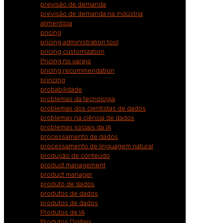
previsão de demanda
previsão de demanda na indústria
alimentícia
pricing
pricing administration tool
pricing customization
Pricing no varejo
pricing recommendation
princing
probabilidade
problemas da tecnologia
problemas dos cientistas de dados
problemas na ciência de dados
problemas sociais da IA
processamento de dados
processamento de linguagem natural
produção de conteúdo
product management
product manager
produto de dados
produtos de dados
produtos de dados
Produtos de IA
Produtos Digitais