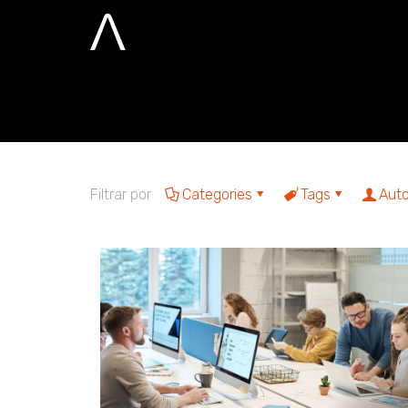
scrum e pesso
Home
scrum e pessoas
Filtrar por
Categories
Tags
Auto