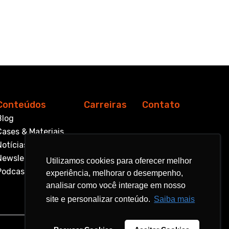
Conteúdos
Carreiras
Contato
Blog
Cases & Materiais
Notícias
Newsletter
Utilizamos cookies para oferecer melhor
Utilizamos cookies para oferecer melhor
Podcast
experiência, melhorar o desempenho,
experiência, melhorar o desempenho,
analisar como você interage em nosso
analisar como você interage em nosso
site e personalizar conteúdo.
site e personalizar conteúdo.
Saiba mais
Saiba mais