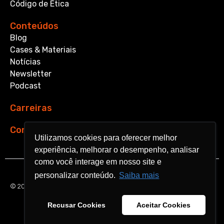
Código de Ética
Conteúdos
Blog
Cases & Materiais
Notícias
Newsletter
Podcast
Carreiras
Contato
Utilizamos cookies para oferecer melhor
Utilizamos cookies para oferecer melhor
experiência, melhorar o desempenho, analisar
experiência, melhorar o desempenho, analisar
como você interage em nosso site e
como você interage em nosso site e
personalizar conteúdo.
personalizar conteúdo.
Saiba mais
Saiba mais
© 2026 Aquarela Analytics. All rights reserved.
Recusar Cookies
Recusar Cookies
Aceitar Cookies
Aceitar Cookies