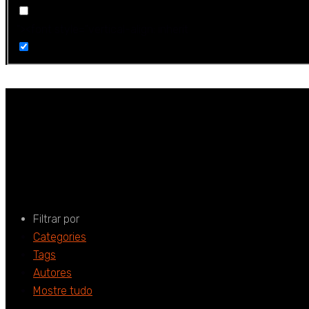
"><font style="vertical-align: inherit
ChatGPT
Home
ChatGPT
Filtrar por
Categories
Tags
Autores
Mostre tudo