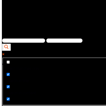
Ver...
Exact matches only
Search in title
Search in content