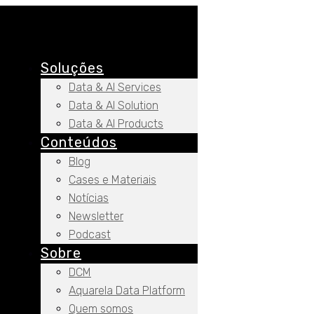
Soluções
Data & AI Services
Data & AI Solution
Data & AI Products
Conteúdos
Blog
Cases e Materiais
Notícias
Newsletter
Podcast
Sobre
DCM
Aquarela Data Platform
Quem somos