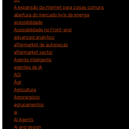
A expansão da internet para coisas comuns
abertura do mercado livre de energia
acessibilidade
Acessibilidade no Front-end
advanced analytics
aftermarket de autopeças
aftermarket sector
Agente inteligente
agentes de IA
AGI
Ágil
Agricultura
Agronegócio
agrupamentos
ai
AI Agents
AI and design