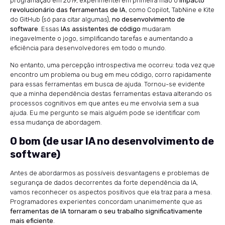
programação em 2019, experimentei em primeira mão o
impacto
revolucionário das ferramentas de IA
, como Copilot, TabNine e Kite
do GitHub (só para citar algumas),
no desenvolvimento de
software
. Essas
IAs assistentes de código
mudaram
inegavelmente o jogo, simplificando tarefas e aumentando a
eficiência para desenvolvedores em todo o mundo.
No entanto, uma percepção introspectiva me ocorreu: toda vez que
encontro um problema ou bug em meu código, corro rapidamente
para essas ferramentas em busca de ajuda. Tornou-se evidente
que a minha dependência destas ferramentas estava alterando os
processos cognitivos em que antes eu me envolvia sem a sua
ajuda. Eu me pergunto se mais alguém pode se identificar com
essa mudança de abordagem.
O bom (de usar IA no desenvolvimento de
software)
Antes de abordarmos as possíveis desvantagens e problemas de
segurança de dados decorrentes da forte dependência da IA,
vamos reconhecer os aspectos positivos que ela traz para a mesa.
Programadores experientes concordam unanimemente que as
ferramentas de IA tornaram o seu trabalho significativamente
mais eficiente
.