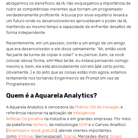
abraçarmos os benefícios da IA, não esqueçamos a importância de
nutrir as competências inerentes que tornam um programador
verdadeiramente proficiente. A busca por esse equilíbrio levará a
um futuro onde os desenvolvedores aproveitaram o poder da IA,
mantendo ao mesmo tempo a capacidade de enfrentar desafios de
forma independente.
Recentemente, em um passeio, contei a um amigo de um amigo
que era desenvolvedor e ele disse calmamente: “Ah, então você
faz parte da turma de copiar e colar!” e eu pensei, bem, se você
colocar dessa forma, sim! Mais tarde, eu estava pensando comigo
mesmo e, bem, ele está absolutamente correto (até certo ponto,
obviamente…) e do jeito que as coisas estão indo agora, estamos
lentamente nos tornando Engenheiros de Prompt em vez de
Programadores.
Quem é a Aquarela Analytics?
A Aquarela Analytics é vencedora do
Prêmio CNI de Inovação
e
referência nacional na aplicação de
Inteligência
Artificial Corporativa
na indústria e em grandes empresas. Por meio
da plataforma
Vorteris
, da metodologia
DCM
e o Canvas Analítico
(
Download e-book gratuito
), atende clientes importantes,
como:
Embraer
(aeroespacial),
Scania
, Mercedes-Benz,
Grupo