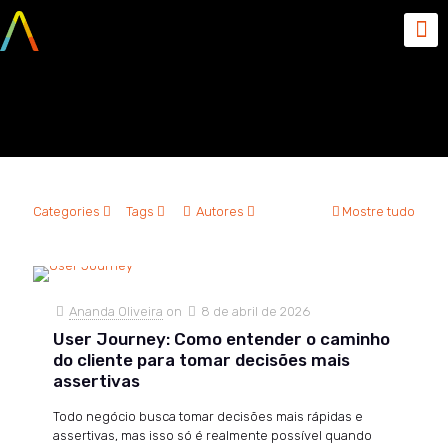
Produtos Digitais
Categories
Tags
Autores
Mostre tudo
Ananda Oliveira
on
8 de abril de 2026
User Journey: Como entender o caminho
do cliente para tomar decisões mais
assertivas
Todo negócio busca tomar decisões mais rápidas e
assertivas, mas isso só é realmente possível quando