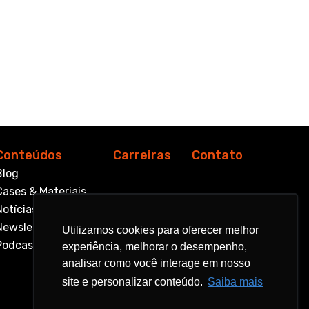
Conteúdos
Carreiras
Contato
Blog
Cases & Materiais
Notícias
Newsletter
Utilizamos cookies para oferecer melhor
Utilizamos cookies para oferecer melhor
Podcast
experiência, melhorar o desempenho,
experiência, melhorar o desempenho,
analisar como você interage em nosso
analisar como você interage em nosso
site e personalizar conteúdo.
site e personalizar conteúdo.
Saiba mais
Saiba mais