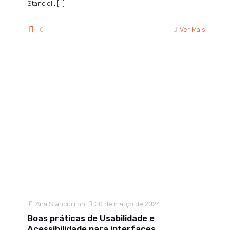
Stancioli,
[…]
0
Ver Mais
Ana Stancioli
on
20 de março de 2024
Boas práticas de Usabilidade e
Acessibilidade para interfaces