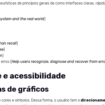
rísticas de princípios gerais de como interfaces claras, rápi
ystem and the real world
)
han recall
)
use
)
gn
)
erros (
Help users recognize, diagnose and recover from err
 e acessibilidade
s de gráficos
 cores e símbolos. Dessa forma, o usuário tem o
direcioname